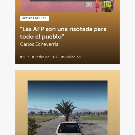
RETIROS DEL 10%
“Las AFP son una risotada para
todo el pueblo”
Carlos Echeverría
#AFP
#Retiro del 10%
#Jubilación