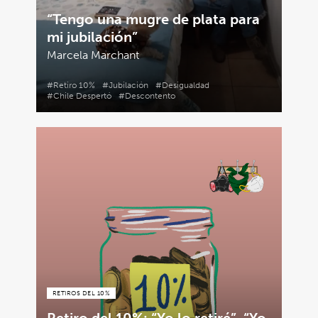
“Tengo una mugre de plata para
mi jubilación”
Marcela Marchant
#Retiro 10%
#Jubilación
#Desigualdad
#Chile Despertó
#Descontento
RETIROS DEL 10%