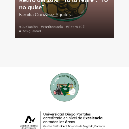
Retiro del 10%: “Yo lo retiré”. “Yo
no quise”
Familia González Aguilera
#Jubilación
#Meritocracia
#Retiro 10%
#Desigualdad