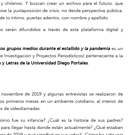
 y chilenos. Y buscan crear un archivo para el futuro, que
ve la yuxtaposición de crisis, no desde perspectiva pública,
sde lo íntimo, puertas adentro, con nombre y apellido.
 serán difundidos a través de esta plataforma digital y
 los grupos medios durante el estallido y la pandemia
es un
 Investigación y Proyectos Periodísticos) perteneciente a la
 y Letras de la Universidad Diego Portales
.
n noviembre de 2019 y algunas entrevistas se realizaron de
os primeros meses en un ambiente cotidiano, al interior de
és de videollamadas.
ómo fue su infancia? ¿Cuál es la historia de sus padres?
 para llegar hasta donde están actualmente? ¿Qué estaban
re de 2019 y qué significó en sus vidas? ¿Cómo ha sido vivir