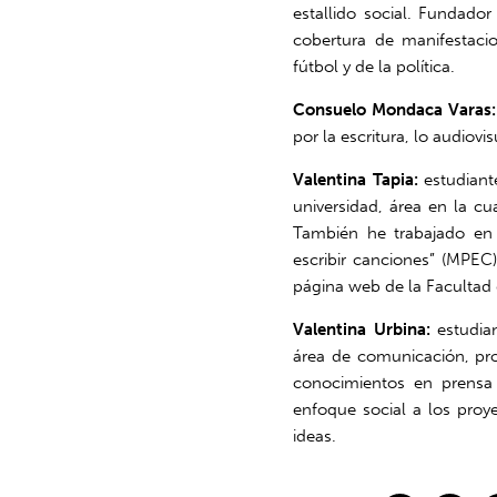
estallido social. Fundad
cobertura de manifestaci
fútbol y de la política.
Consuelo Mondaca Varas
por la escritura, lo audiovisu
Valentina Tapia
:
estudiant
universidad, área en la c
También he trabajado en
escribir canciones” (MPEC)
página web de la Facultad
Valentina
Urbina:
estudian
área de comunicación,
pr
conocimientos en prensa 
enfoque social a los proy
ideas.