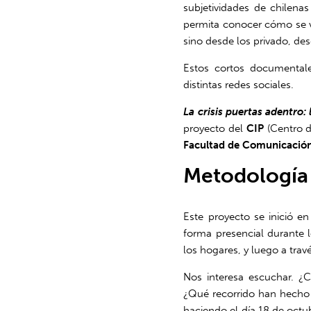
subjetividades de chilenas
permita conocer cómo se vi
sino desde los privado, de
Estos cortos documentales
distintas redes sociales.
La crisis puertas adentro:
proyecto del
CIP
(Centro de
Facultad de Comunicación
Metodología
Este proyecto se inició e
forma presencial durante l
los hogares, y luego a trav
Nos interesa escuchar.
¿C
¿Qué recorrido han hecho
haciendo el día 18 de octub