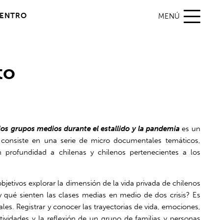
DENTRO
MENÚ
to
 los grupos medios durante el estallido y la pandemia
es un
 consiste en una serie de micro documentales temáticos,
n profundidad a chilenas y chilenos pertenecientes a los
jetivos explorar la dimensión de la vida privada de chilenos
y qué sienten las clases medias en medio de dos crisis? Es
les. Registrar y conocer las
trayectorias de vida, emociones,
etividades y la reflexión de un grupo de familias y personas