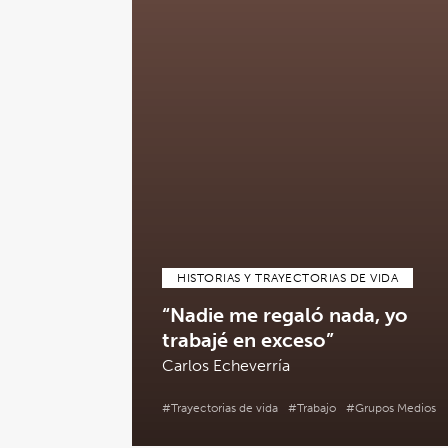
HISTORIAS Y TRAYECTORIAS DE VIDA
“Nadie me regaló nada, yo
trabajé en exceso”
Carlos Echeverría
#Trayectorias de vida
#Trabajo
#Grupos Medios