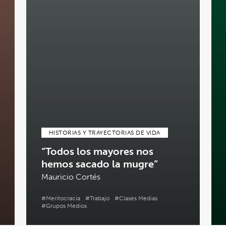
HISTORIAS Y TRAYECTORIAS DE VIDA
“Todos los mayores nos
hemos sacado la mugre”
Mauricio Cortés
#Meritocracia
#Trabajo
#Clases Medias
#Grupos Medios