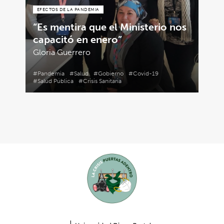
EFECTOS DE LA PANDEMIA
“Es mentira que el Ministerio nos
capacitó en enero”
Gloria Guerrero
#Pandemia
#Salud
#Gobierno
#Covid-19
#Salud Pública
#Crisis Sanitaria