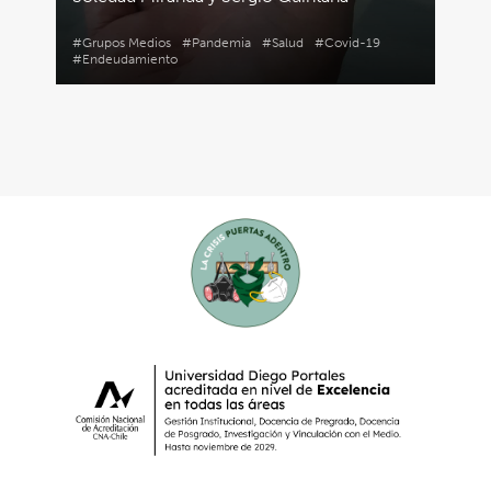
#Grupos Medios
#Pandemia
#Salud
#Covid-19
#Endeudamiento