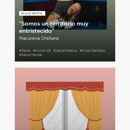
SALUD MENTAL
“Somos un territorio muy
entristecido”
Macarena Orellana
#Salud
#Covid-19
#Salud Pública
#Crisis Sanitaria
#Salud Mental