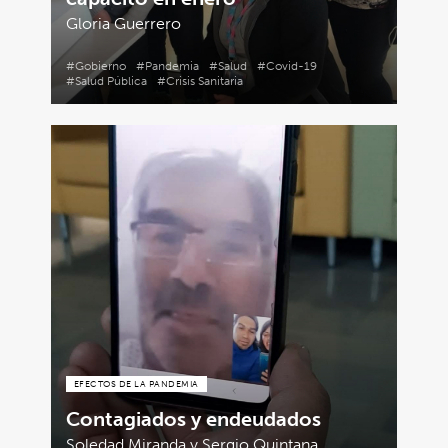
Gloria Guerrero
#Gobierno
#Pandemia
#Salud
#Covid-19
#Salud Pública
#Crisis Sanitaria
EFECTOS DE LA PANDEMIA
Contagiados y endeudados
Soledad Miranda y Sergio Quintana