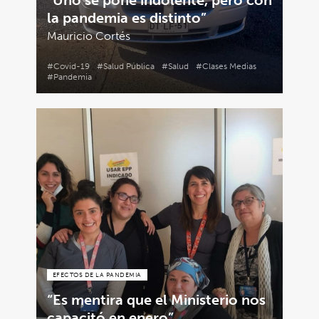
“Uno se pone indolente, pero con
la pandemia es distinto”
Mauricio Cortés
#Covid-19
#Salud Pública
#Salud
#Clases Medias
#Pandemia
EFECTOS DE LA PANDEMIA
“Es mentira que el Ministerio nos
capacitó en enero”