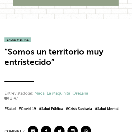
SALUD MENTAL
“Somos un territorio muy
entristecido”
Entrevistado(a):
Maca "La Maquinita" Orellana
2:47
#Salud
#Covid-19
#Salud Pública
#Crisis Sanitaria
#Salud Mental
COMPARTIR