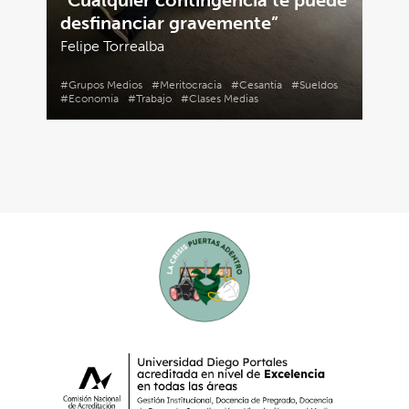
“Cualquier contingencia te puede
desfinanciar gravemente”
Felipe Torrealba
#Grupos Medios
#Meritocracia
#Cesantía
#Sueldos
#Economía
#Trabajo
#Clases Medias