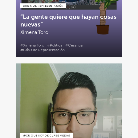
CRISIS DE REPRESENTACIÓN
“La gente quiere que hayan cosas
nuevas”
Ximena Toro
#Ximena Toro
#Política
#Cesantía
#Crisis de Representación
¿POR QUÉ SOY DE CLASE MEDIA?