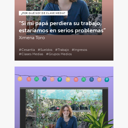
¿POR QUÉ SOY DE CLASE MEDIA?
“Si mi papá perdiera su trabajo,
estaríamos en serios problemas”
Ximena Toro
#Cesantía
#Sueldos
#Trabajo
#Ingresos
#Clases Medias
#Grupos Medios