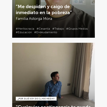
“Me despiden y caigo de
inmediato en la pobreza”
Familia Astorga Mora
#Meritocracia
#Cesantía
#Trabajo
#Grupos Medios
#Educación
#Endeudamiento
¿POR QUÉ SOY DE CLASE MEDIA?