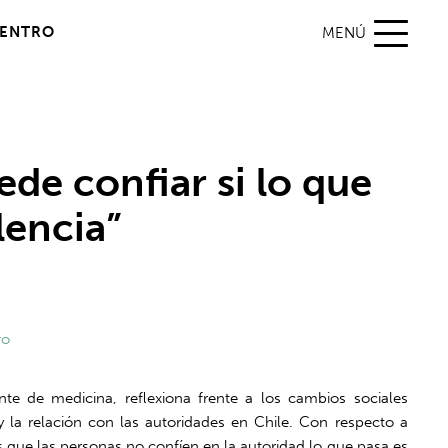
DENTRO
MENÚ
ede confiar si lo que
lencia”
ro
nte de medicina, reflexiona frente a los cambios sociales
 y la relación con las autoridades en Chile. Con respecto a
 que las personas no confíen en la autoridad lo que pasa es