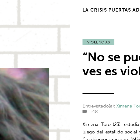
LA CRISIS PUERTAS A
VIOLENCIAS
“No se pu
ves es vio
Entrevistado(a):
Ximena To
1:48
Ximena Toro (23), estudia
luego del estallido social
Carabineros cree que: “Más