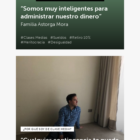
“Somos muy inteligentes para
administrar nuestro dinero”
Familia Astorga Mora
#Clases Medias
#Sueldos
#Retiro 10%
#Meritocracia
#Desigualdad
¿POR QUÉ SOY DE CLASE MEDIA?