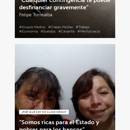
“Cualquier contingencia te puede
desfinanciar gravemente”
Felipe Torrealba
#Grupos Medios
#Clases Medias
#Trabajo
#Economía
#Sueldos
#Cesantía
#Meritocracia
¿POR QUÉ SOY DE CLASE MEDIA?
“Somos ricas para el Estado y
pobres para los bancos”