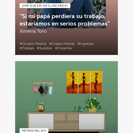
¿POR QUÉ SOY DE CLASE MEDIA?
“Si mi papá perdiera su trabajo,
estaríamos en serios problemas”
Ximena Toro
#Grupos Medios
#Clases Medias
#Ingresos
#Trabajo
#Sueldos
#Cesantía
RETIROS DEL 10%