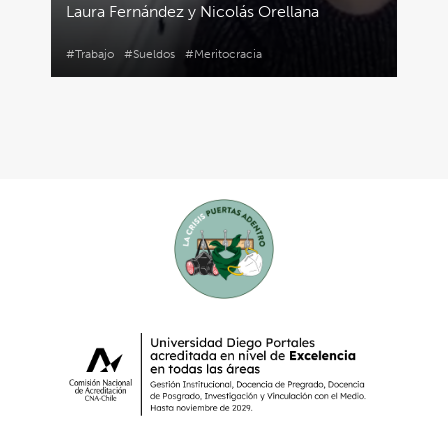
Laura Fernández y Nicolás Orellana
#Trabajo
#Sueldos
#Meritocracia