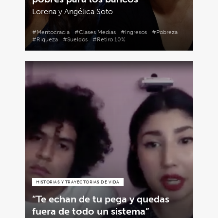
Lorena y Angélica Soto
#Meritocracia
#Clases Medias
#Ingresos
#Pobreza
#Riqueza
#Sueldos
#Retiro 10%
HISTORIAS Y TRAYECTORIAS DE VIDA
“Te echan de tu pega y quedas
fuera de todo un sistema”