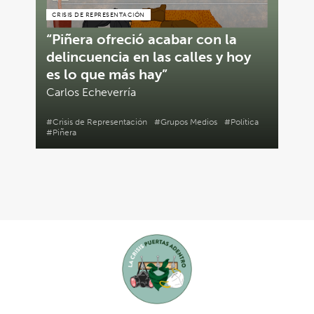
CRISIS DE REPRESENTACIÓN
“Piñera ofreció acabar con la
delincuencia en las calles y hoy
es lo que más hay”
Carlos Echeverría
#Crisis de Representación
#Grupos Medios
#Política
#Piñera