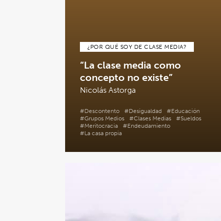
¿POR QUÉ SOY DE CLASE MEDIA?
“La clase media como
concepto no existe”
Nicolás Astorga
#Descontento
#Desigualdad
#Educación
#Grupos Medios
#Clases Medias
#Sueldos
#Meritocracia
#Endeudamiento
#La casa propia