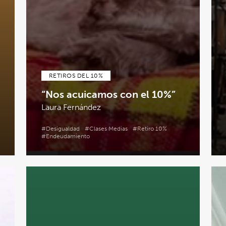
RETIROS DEL 10%
“Nos acuicamos con el 10%”
Laura Fernández
#Desigualdad
#Clases Medias
#Retiro 10%
#Endeudamiento