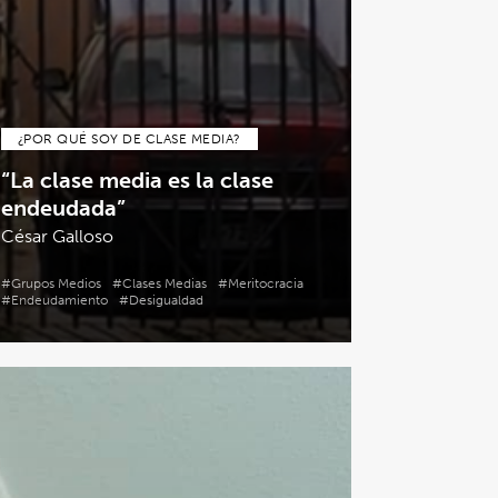
¿POR QUÉ SOY DE CLASE MEDIA?
“La clase media es la clase
endeudada”
César Galloso
#Grupos Medios
#Clases Medias
#Meritocracia
#Endeudamiento
#Desigualdad