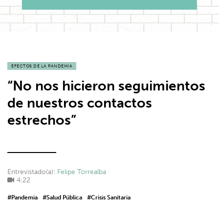
EFECTOS DE LA PANDEMIA
“No nos hicieron seguimientos
de nuestros contactos
estrechos”
Entrevistado(a):
Felipe Torrealba
4:22
#Pandemia
#Salud Pública
#Crisis Sanitaria